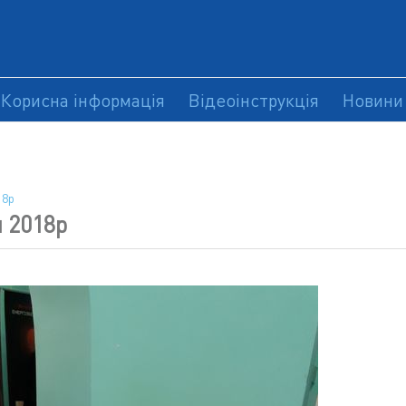
Корисна інформація
Відеоінструкція
Новини
18р
я 2018р