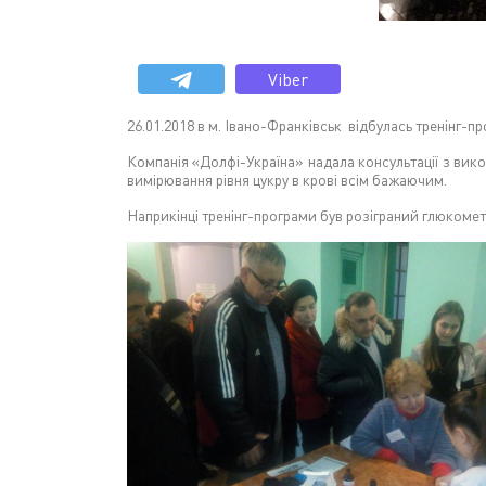
Viber
26.01.2018 в м. Івано-Франківськ відбулась тренінг-п
Компанія «Долфі-Україна» надала консультації з вик
вимірювання рівня цукру в крові всім бажаючим.
Наприкінці тренінг-програми був розіграний глюкоме