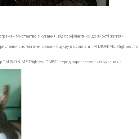
рограма «Мистецтво лікування: від профілактики до якості життя».
ористання систем вимірювання цукру в крові від TM BIONIME Rightest т
тр TM BIONIME Rightest GM550 серед зареєстрованих учасників.