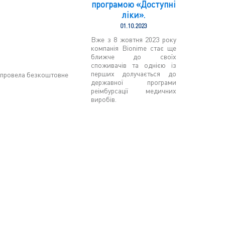
програмою «Доступні
ліки».
01.10.2023
Вже з 8 жовтня 2023 року
компанія Bionime стає ще
ближче до своїх
споживачів та однією із
перших долучається до
а провела безкоштовне
державної програми
реімбурсації медичних
виробів.