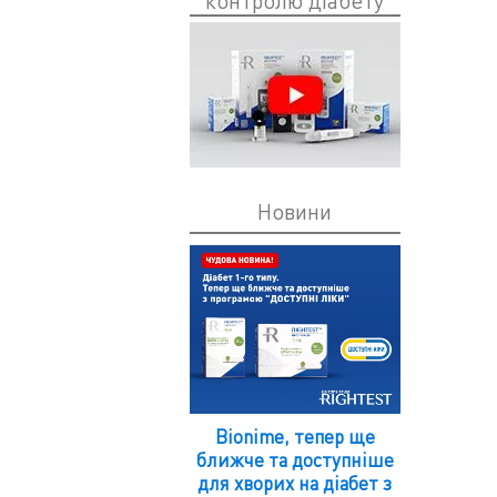
контролю діабету
Новини
Bionime, тепер ще
ближче та доступніше
для хворих на діабет з