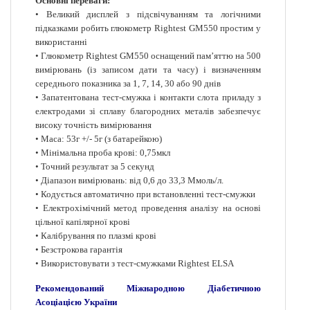
Основні переваги:
• Великий дисплей з підсвічуванням та логічними
підказками робить глюкометр Rightest GM550 простим у
використанні
• Глюкометр Rightest GM550 оснащений пам’яттю на 500
вимірювань (із записом дати та часу) і визначенням
середнього показника за 1, 7, 14, 30 або 90 днів
• Запатентована тест-смужка і контакти слота приладу з
електродами зі сплаву благородних металів забезпечує
високу точність вимірювання
• Маса: 53г +/- 5г (з батарейкою)
• Мінімальна проба крові: 0,75мкл
• Точний результат за 5 секунд
• Діапазон вимірювань: від 0,6 до 33,3 Ммоль/л.
• Кодується автоматично при встановленні тест-смужки
• Електрохімічний метод проведення аналізу на основі
цільної капілярної крові
• Калібрування по плазмі крові
• Безстрокова гарантія
• Використовувати з тест-смужками Rightest ELSA
Р
екомендований
Міжнародною
Діабетичною
Асоціацією
України