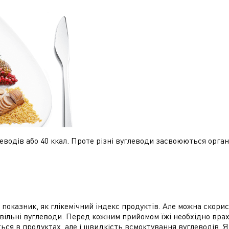
леводів або 40 ккал. Проте різні вуглеводи засвоюються орган
оказник, як глікемічний індекс продуктів. Але можна скори
вільні вуглеводи. Перед кожним прийомом їжі необхідно вра
ться в продуктах, але і швидкість всмоктування вуглеводів. 