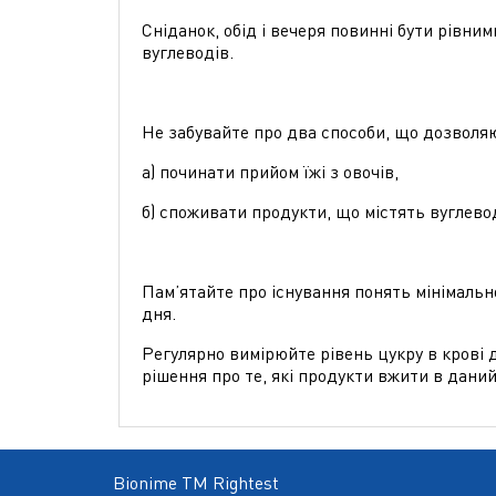
Сніданок, обід і вечеря повинні бути рівним
вуглеводів.
Не забувайте про два способи, що дозволя
а) починати прийом їжі з овочів,
б) споживати продукти, що містять вуглево
Пам’ятайте про існування понять мінімально
дня.
Регулярно вимірюйте рівень цукру в крові д
рішення про те, які продукти вжити в дани
Bionime TM Rightest