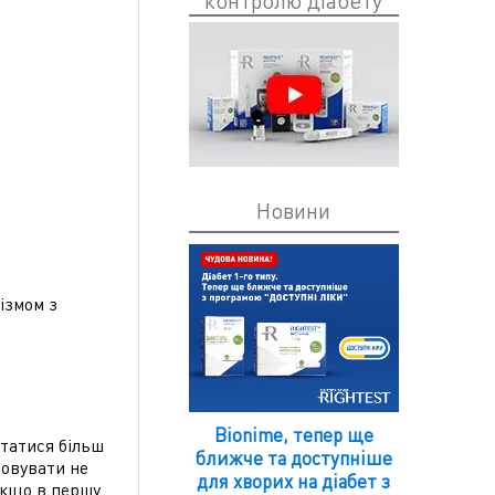
контролю діабету
Новини
ізмом з
Bionime, тепер ще
статися більш
ближче та доступніше
ховувати не
для хворих на діабет з
Якщо в першу