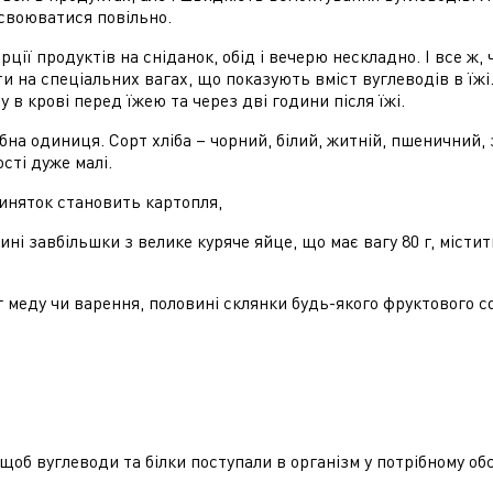
асвоюватися повільно.
ції продуктів на сніданок, обід і вечерю нескладно. І все ж, 
и на спеціальних вагах, що показують вміст вуглеводів в їжі
 в крові перед їжею та через дві години після їжі.
ібна одиниця. Сорт хліба – чорний, білий, житній, пшеничний,
ості дуже малі.
иняток становить картопля,
ні завбільшки з велике куряче яйце, що має вагу 80 г, містит
 г меду чи варення, половині склянки будь-якого фруктового со
щоб вуглеводи та білки поступали в організм у потрібному обс