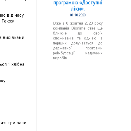
програмою «Доступні
ліки».
час від часу
01.10.2023
. Також
Вже з 8 жовтня 2023 року
компанія Bionime стає ще
ближче до своїх
 з висівками
споживачів та однією із
перших долучається до
державної програми
реімбурсації медичних
виробів.
ься 1 хлібна
ку.
язі три рази