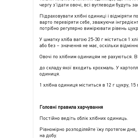
чергу з’їдати овочі, всі вуглеводи будуть з
Підраховувати хлібні одиниці і відміряти пор
варто перевіряти себе, зважуючи інгредієнт
потрібно регулярно вимірювати рівень цукру
У шматку хліба вагою 25-30 г міститься 1 хл
або без – значення не має, оскільки відмінн
Овочі по хлібним одиницям не рахуються. В
до складу якої входить крохмаль. У картопли
одиниця.
1 хлібна одиниця міститься в 12 г цукру, 15
Головні правила харчування
Постійно ведіть облік хлібних одиниць.
Рівномірно розподіляйте їжу протягом дня, 
на добу.