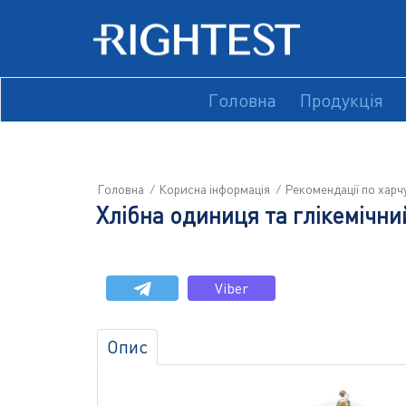
Головна
Продукція
Головна
Корисна інформація
Рекомендації по хар
Хлібна одиниця та глікемічни
Viber
Опис