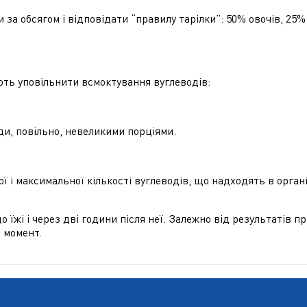
и за обсягом і відповідати “правилу тарілки”: 50% овочів, 25% 
ють уповільнити всмоктування вуглеводів:
ди, повільно, невеликими порціями.
ї і максимальної кількості вуглеводів, що надходять в орган
о їжі і через дві години після неї. Залежно від результатів 
й момент.