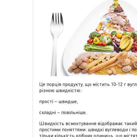
Це порція продукту, що містить 10-12 г вуг
різною швидкістю:
прості – швидше,
складні – повільніше.
Швидкість всмоктування відображає такий п
простими поняттями: швидкі вуглеводи і по
тільки кількість хлібних одиниць, що містя