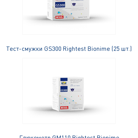
Тест-смужки GS300 Rightest Bionime (25 шт.)
Глюкометр GM110 Rightest Bionime