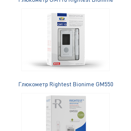
Глюкометр Rightest Bionime GM550